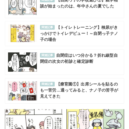
【自閉っ子の学校選び①】就学相
談が始まったのは、年中さんの夏でした
【トイレトレーニング】検尿がき
関連記事
っかけでトイレデビュー！～自閉っ子ナノ
子の場合
自閉症はいつ分かる？折れ線型自
関連記事
閉症の次女の初診と確定診断
【療育園①】出席シールを貼るの
関連記事
も一苦労…通ってみると、ナノ子の苦手が
見えてきた