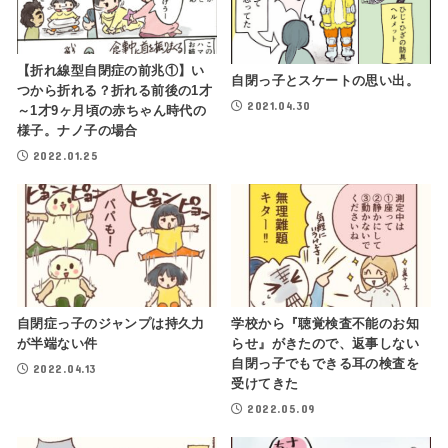
【折れ線型自閉症の前兆①】い
自閉っ子とスケートの思い出。
つから折れる？折れる前後の1才
2021.04.30
～1才9ヶ月頃の赤ちゃん時代の
様子。ナノ子の場合
2022.01.25
自閉症っ子のジャンプは持久力
学校から『聴覚検査不能のお知
が半端ない件
らせ』がきたので、返事しない
自閉っ子でもできる耳の検査を
2022.04.13
受けてきた
2022.05.09