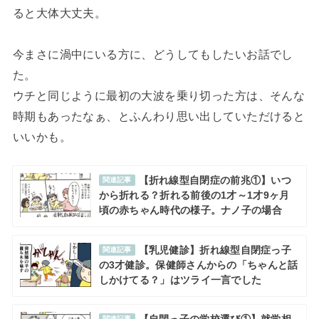
ると大体大丈夫。
今まさに渦中にいる方に、どうしてもしたいお話でし
た。
ウチと同じように最初の大波を乗り切った方は、そんな
時期もあったなぁ、とふんわり思い出していただけると
いいかも。
【折れ線型自閉症の前兆①】いつ
関連記事
から折れる？折れる前後の1才～1才9ヶ月
頃の赤ちゃん時代の様子。ナノ子の場合
【乳児健診】折れ線型自閉症っ子
関連記事
の3才健診。保健師さんからの「ちゃんと話
しかけてる？」はツライ一言でした
関連記事