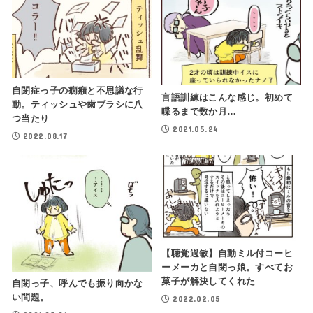
自閉症っ子の癇癪と不思議な行
言語訓練はこんな感じ。初めて
動。ティッシュや歯ブラシに八
喋るまで数か月…
つ当たり
2021.05.24
2022.08.17
【聴覚過敏】自動ミル付コーヒ
ーメーカと自閉っ娘。すべてお
菓子が解決してくれた
自閉っ子、呼んでも振り向かな
い問題。
2022.02.05