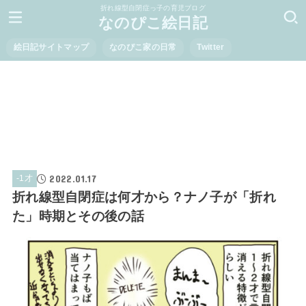
折れ線型自閉症っ子の育児ブログ
なのぴこ絵日記
絵日記サイトマップ
なのぴこ家の日常
Twitter
2022.01.17
-1才
折れ線型自閉症は何才から？ナノ子が「折れ
た」時期とその後の話