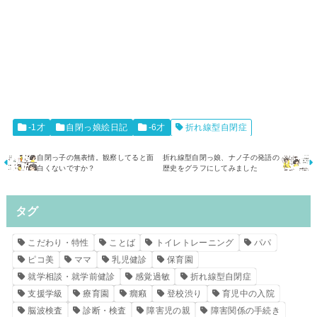
-1才
自閉っ娘絵日記
-6才
折れ線型自閉症
自閉っ子の無表情。観察してると面
折れ線型自閉っ娘、ナノ子の発語の
白くないですか？
歴史をグラフにしてみました
タグ
こだわり・特性
ことば
トイレトレーニング
パパ
ピコ美
ママ
乳児健診
保育園
就学相談・就学前健診
感覚過敏
折れ線型自閉症
支援学級
療育園
癇癪
登校渋り
育児中の入院
脳波検査
診断・検査
障害児の親
障害関係の手続き