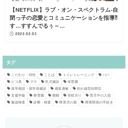
【NETFLIX】ラブ・オン・スペクトラム-自
閉っ子の恋愛とコミュニケーションを指導⁈
す…すすんでるぅ～…
2022.02.03
タグ
こだわり・特性
ことば
トイレトレーニング
パパ
ピコ美
ママ
乳児健診
保育園
就学相談・就学前健診
感覚過敏
折れ線型自閉症
支援学級
療育園
癇癪
登校渋り
育児中の入院
脳波検査
診断・検査
障害児の親
障害関係の手続き