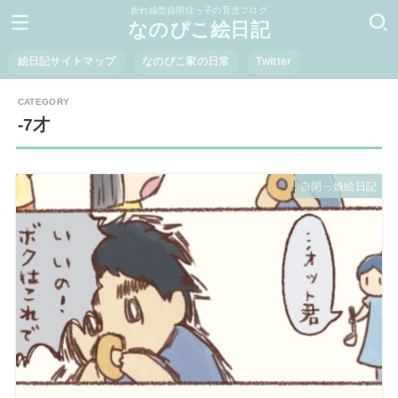
折れ線型自閉症っ子の育児ブログ
なのぴこ絵日記
絵日記サイトマップ
なのぴこ家の日常
Twitter
-7才
自閉っ娘絵日記