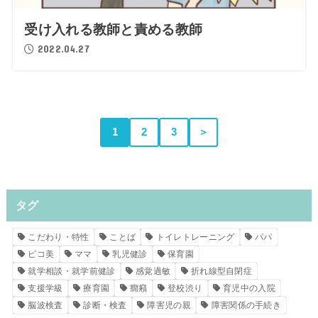
受け入れる教師と責める教師
2022.04.27
1
2
3
＞
タグ
こだわり・特性
ことば
トイレトレーニング
パパ
ピコ美
ママ
乳児健診
保育園
就学相談・就学前健診
感覚過敏
折れ線型自閉症
支援学級
療育園
癇癪
登校渋り
育児中の入院
脳波検査
診断・検査
障害児の親
障害関係の手続き