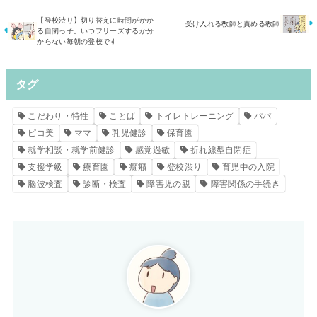
【登校渋り】切り替えに時間がかか
受け入れる教師と責める教師
る自閉っ子。いつフリーズするか分
からない毎朝の登校です
タグ
こだわり・特性
ことば
トイレトレーニング
パパ
ピコ美
ママ
乳児健診
保育園
就学相談・就学前健診
感覚過敏
折れ線型自閉症
支援学級
療育園
癇癪
登校渋り
育児中の入院
脳波検査
診断・検査
障害児の親
障害関係の手続き