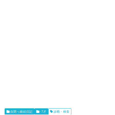
自閉っ娘絵日記
-7才
診断・検査