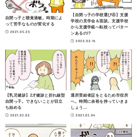
【自閉っ子の学校選び④】支援
自閉っ子と聴覚過敏。時期によ
学校の見学会＆面談。支援学校
って苦手なものが変化する
から支援学級へ転校ってパター
2021.05.25
ンあるの!?
2022.02.14
【乳児健診】2才健診と折れ線型
通所受給者証をとるため市役所
自閉っ子。できないことが目立
へ。時間に余裕を持っていきま
ち始める
しょう…
2021.03.02
2021.03.04