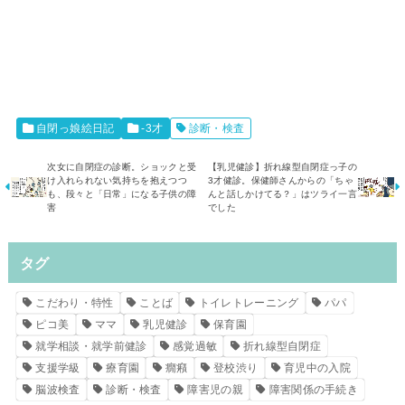
自閉っ娘絵日記
-3才
診断・検査
次女に自閉症の診断。ショックと受
【乳児健診】折れ線型自閉症っ子の
け入れられない気持ちを抱えつつ
3才健診。保健師さんからの「ちゃ
も、段々と「日常」になる子供の障
んと話しかけてる？」はツライ一言
害
でした
タグ
こだわり・特性
ことば
トイレトレーニング
パパ
ピコ美
ママ
乳児健診
保育園
就学相談・就学前健診
感覚過敏
折れ線型自閉症
支援学級
療育園
癇癪
登校渋り
育児中の入院
脳波検査
診断・検査
障害児の親
障害関係の手続き