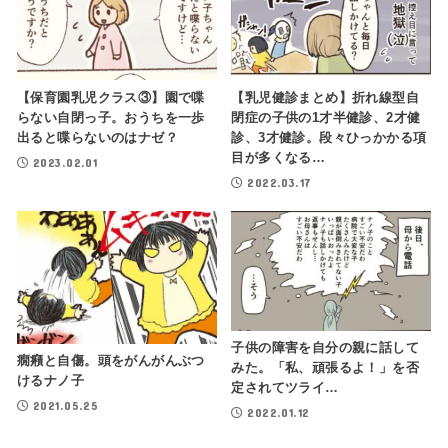
【保育園乳児クラス③】園で喋
【乳児健診まとめ】折れ線型自
らない自閉っ子。おうちを一歩
閉症の子供の1才半健診、2才健
出ると喋らないのはナゼ？
診、3才健診。段々ひっかかる項
目が多くなる…
2023.02.01
2022.03.17
子供の障害を自分の親に話して
癇癪と自傷。頭をがんがんぶつ
みた。「私、頑張るよ！」を否
けるナノ子
定されてツライ…
2021.05.25
2022.01.12