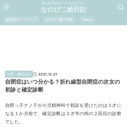
折れ線型自閉症っ子の育児ブログ
なのぴこ絵日記
絵日記サイトマップ
なのぴこ家の日常
Twitter
2021.12.21
自閉っ娘絵日記
自閉症はいつ分かる？折れ線型自閉症の次女の
初診と確定診断
自閉っ子ナノ子が小児精神科で初診を受けたのは３才に
なる１か月前で、確定診断は３才半の時の２回目の診察
でした。