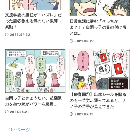
支援学級の担任が「ハズレ」だ
った話③教える気のない教師→
日常生活に潜む「そっちか
異動！
よ？！」自閉っ子の目の付け所
とは…
2022.04.22
2021.05.27
【療育園①】出席シールを貼る
自閉っ子ときょうだい。超翻訳
のも一苦労…通ってみると、ナ
力を持つ姉がパワーを悪用…
ノ子の苦手が見えてきた
2021.05.24
2021.03.31
TOPページ