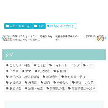
自閉っ娘絵日記
-4才
障害関係の手続き
自閉っ子ときょうだい。超翻訳力を
療育手帳申請のために、いざ知能検
持つ姉がパワーを悪用…
査へ
タグ
こだわり・特性
ことば
トイレトレーニング
パパ
ピコ美
ママ
乳児健診
保育園
就学相談・就学前健診
感覚過敏
折れ線型自閉症
支援学級
療育園
癇癪
登校渋り
育児中の入院
脳波検査
診断・検査
障害児の親
障害関係の手続き