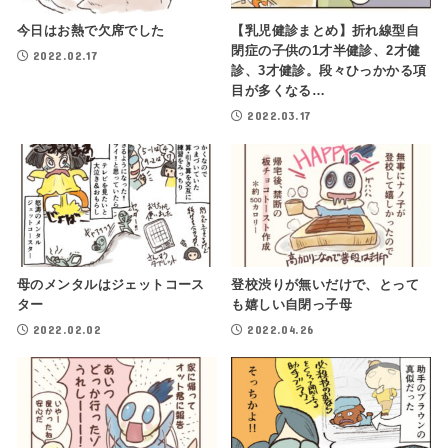
今日はお熱で欠席でした
【乳児健診まとめ】折れ線型自
閉症の子供の1才半健診、2才健
2022.02.17
診、3才健診。段々ひっかかる項
目が多くなる…
2022.03.17
母のメンタルはジェットコース
登校渋りが無いだけで、とって
ター
も嬉しい自閉っ子母
2022.02.02
2022.04.26