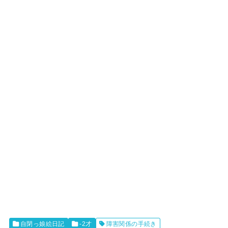
自閉っ娘絵日記
-2才
障害関係の手続き