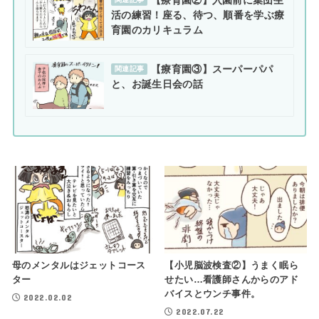
活の練習！座る、待つ、順番を学ぶ療
育園のカリキュラム
【療育園③】スーパーパパ
関連記事
と、お誕生日会の話
母のメンタルはジェットコース
【小児脳波検査②】うまく眠ら
ター
せたい…看護師さんからのアド
バイスとウンチ事件。
2022.02.02
2022.07.22