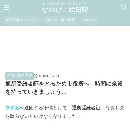
折れ線型自閉症っ子の育児ブログ
なのぴこ絵日記
絵日記サイトマップ
なのぴこ家の日常
Twitter
2021.03.04
自閉っ娘絵日記
通所受給者証をとるため市役所へ。時間に余裕
を持っていきましょう…
療育園
へ通園する準備として「
通所受給者証
」なるもの
を取らないといけなくなりました！