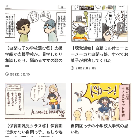
【自閉っ子の学校選び⑤】支援
【聴覚過敏】自動ミル付コーヒ
学級か支援学校か。見学したり
ーメーカと自閉っ娘。すべてお
相談したり、悩めるママの頭の
菓子が解決してくれた
中
2022.02.05
2022.02.15
【保育園乳児クラス④】保育園
自閉症っ子の小学校入学式の思
で歩かない自閉っ子。もしや地
い出