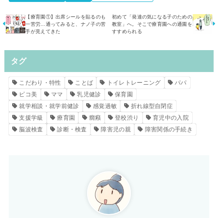
【療育園①】出席シールを貼るのも
初めて「発達の気になる子のための
一苦労…通ってみると、ナノ子の苦
教室」へ。そこで療育園への通園を
手が見えてきた
すすめられる
タグ
こだわり・特性
ことば
トイレトレーニング
パパ
ピコ美
ママ
乳児健診
保育園
就学相談・就学前健診
感覚過敏
折れ線型自閉症
支援学級
療育園
癇癪
登校渋り
育児中の入院
脳波検査
診断・検査
障害児の親
障害関係の手続き