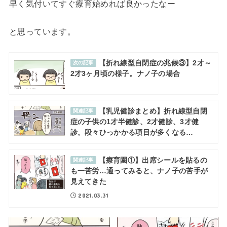
早く気付いてすぐ療育始めれば良かったなー
と思っています。
【折れ線型自閉症の兆候③】2才～
次の記事
2才3ヶ月頃の様子。ナノ子の場合
【乳児健診まとめ】折れ線型自閉
関連記事
症の子供の1才半健診、2才健診、3才健
診。段々ひっかかる項目が多くなる…
【療育園①】出席シールを貼るの
関連記事
も一苦労…通ってみると、ナノ子の苦手が
見えてきた
2021.03.31