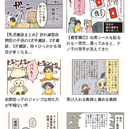
【乳児健診まとめ】折れ線型自
【療育園①】出席シールを貼る
閉症の子供の1才半健診、2才健
のも一苦労…通ってみると、ナ
診、3才健診。段々ひっかかる項
ノ子の苦手が見えてきた
目が多くなる…
自閉症っ子のジャンプは持久力
受け入れる教師と責める教師
が半端ない件