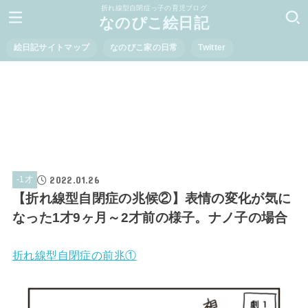
折れ線型自閉症っ子の育児ブログ
なのぴこ絵日記
絵日記サイトマップ
なのぴこ家の日常
Twitter
2022.01.26
-1才
【折れ線型自閉症の兆候②】表情の変化が気に
なった1才9ヶ月～2才前の様子。ナノ子の場合
折れ線型自閉症の前兆①