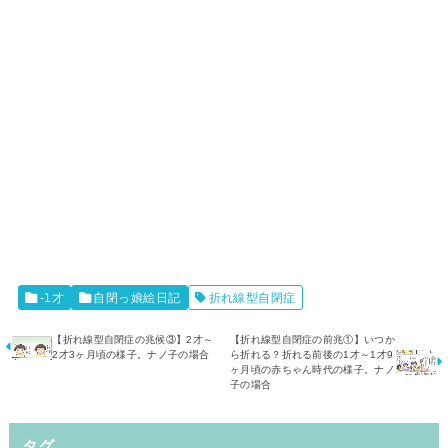
-1才
自閉っ娘絵日記
折れ線型自閉症
【折れ線型自閉症の兆候③】2才～
【折れ線型自閉症の前兆①】いつか
2才3ヶ月頃の様子。ナノ子の場合
ら折れる？折れる前後の1才～1才9
ヶ月頃の赤ちゃん時代の様子。ナノ
子の場合
タグ