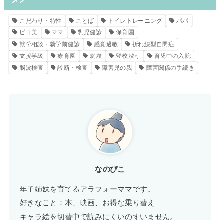
こだわり・特性
ことば
トイレトレーニング
パパ
ピコ美
ママ
乳児健診
保育園
就学相談・就学前健診
感覚過敏
折れ線型自閉症
支援学級
療育園
癇癪
登校渋り
育児中の入院
脳波検査
診断・検査
障害児の親
障害関係の手続き
なのぴこ
年子姉妹を育てるアラフォーママです。
好きなこと：本、映画、お得な乗り替え
キャラ絵を切替中で読みにくいのすいません。