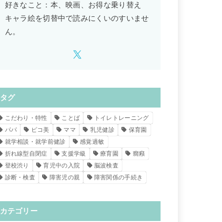
好きなこと：本、映画、お得な乗り替え
キャラ絵を切替中で読みにくいのすいませ
ん。
タグ
こだわり・特性
ことば
トイレトレーニング
パパ
ピコ美
ママ
乳児健診
保育園
就学相談・就学前健診
感覚過敏
折れ線型自閉症
支援学級
療育園
癇癪
登校渋り
育児中の入院
脳波検査
診断・検査
障害児の親
障害関係の手続き
カテゴリー