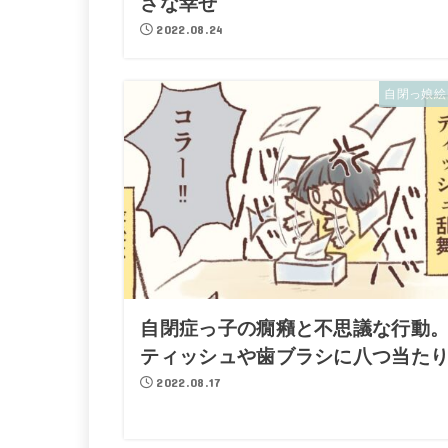
さな幸せ
2022.08.24
自閉っ娘絵
自閉症っ子の癇癪と不思議な行動
ティッシュや歯ブラシに八つ当た
2022.08.17