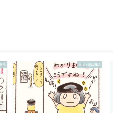
日常
自閉っ娘絵日記