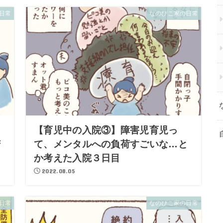
日常
なのぴこ家の日常
て
【育児中の入院③】障害児育児っ
苦
て、メンタルへの負荷すごいな…と
か考えた入院３日目
2022.08.05
日常
なのぴこ家の日常