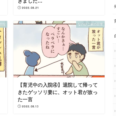
きました…
2022.08.21
日記
なのぴこ家の日常
。
【育児中の入院④】退院して帰って
り
きたゲッソリ妻に、オット君が放っ
た一言
2022.08.13