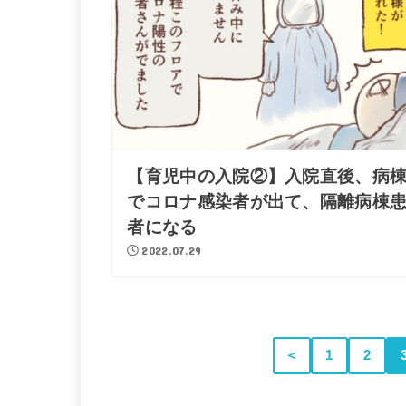
【育児中の入院②】入院直後、病
でコロナ感染者が出て、隔離病棟
者になる
2022.07.29
＜
1
2