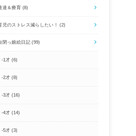
発達＆療育
(8)
育児のストレス減らしたい！
(2)
自閉っ娘絵日記
(99)
-1才
(6)
-2才
(8)
-3才
(16)
-4才
(14)
-5才
(3)