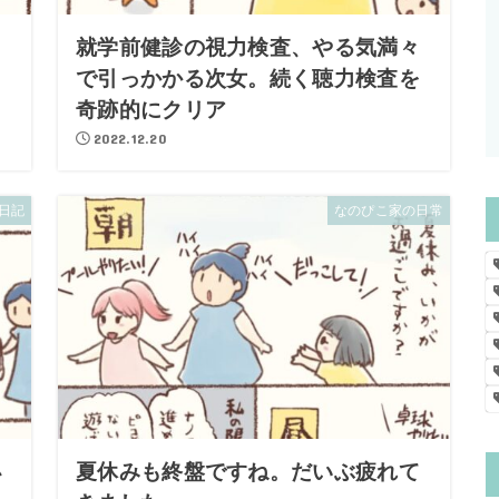
就学前健診の視力検査、やる気満々
で引っかかる次女。続く聴力検査を
奇跡的にクリア
2022.12.20
日記
なのぴこ家の日常
小
夏休みも終盤ですね。だいぶ疲れて