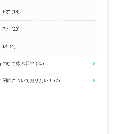
-6才
(19)
-7才
(23)
8才
(4)
なのぴこ家の日常
(30)
自閉症について知りたい！
(2)