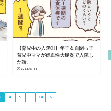
棟
【育児中の入院①】年子＆自閉っ子
患
育児中ママが虚血性大腸炎で入院し
た話。
2022.07.26
3
4
5
…
14
＞