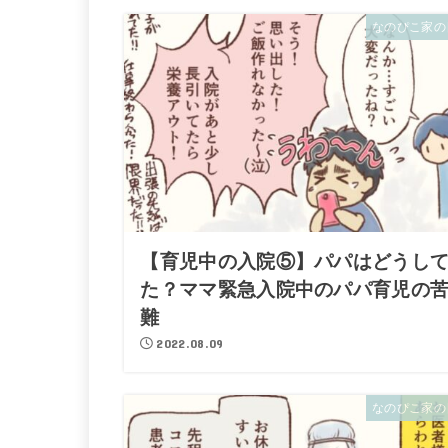
なのぴこ家の
【育児中の入院⑤】パパはどうし
た？ママ緊急入院中のパパ育児の
難
2022.08.09
なのぴこ家の