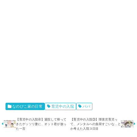
なのぴこ家の日常
育児中の入院
パパ
【育児中の入院④】退院して帰って
【育児中の入院③】障害児育児っ
きたゲッソリ妻に、オット君が放っ
て、メンタルへの負荷すごいな…と
た一言
か考えた入院３日目