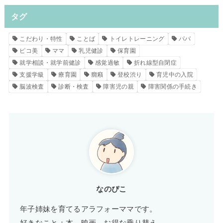
タグ
こだわり・特性
ことば
トイレトレーニング
パパ
ピコ美
ママ
乳児健診
保育園
就学相談・就学前健診
感覚過敏
折れ線型自閉症
支援学級
療育園
癇癪
登校渋り
育児中の入院
脳波検査
診断・検査
障害児の親
障害関係の手続き
なのぴこ
年子姉妹を育てるアラフォーママです。