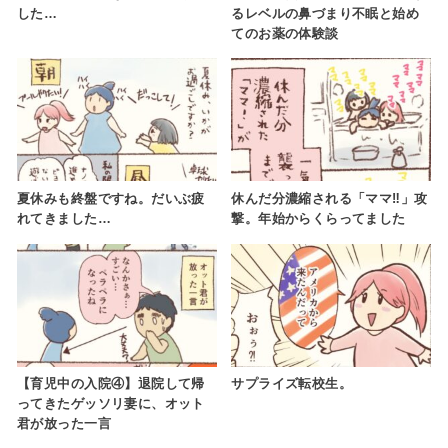
した…
るレベルの鼻づまり不眠と始め
てのお薬の体験談
夏休みも終盤ですね。だいぶ疲
休んだ分濃縮される「ママ‼」攻
れてきました…
撃。年始からくらってました
【育児中の入院④】退院して帰
サプライズ転校生。
ってきたゲッソリ妻に、オット
君が放った一言