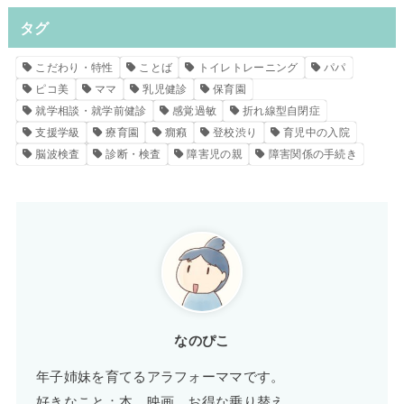
タグ
こだわり・特性
ことば
トイレトレーニング
パパ
ピコ美
ママ
乳児健診
保育園
就学相談・就学前健診
感覚過敏
折れ線型自閉症
支援学級
療育園
癇癪
登校渋り
育児中の入院
脳波検査
診断・検査
障害児の親
障害関係の手続き
なのぴこ
年子姉妹を育てるアラフォーママです。
好きなこと：本、映画、お得な乗り替え