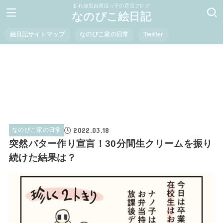
折れ線型自閉症っ子の育児ブログ
なのぴこ絵日記
絵日記サイトマップ
なのぴこ家の日常
Twitter
2022.03.18
なのぴこ家の日常
突然バター作り宣言！30分間生クリームを振り
続けた結果は？