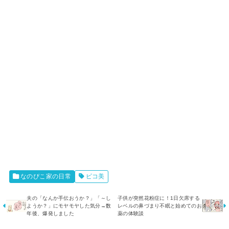
なのぴこ家の日常
ピコ美
夫の「なんか手伝おうか？」「～し
子供が突然花粉症に！1日欠席する
ようか？」にモヤモヤした気分→数
レベルの鼻づまり不眠と始めてのお
年後、爆発しました
薬の体験談