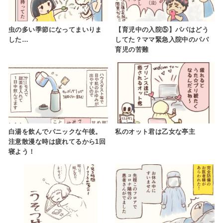
虫の多い季節になってまいりま
【育児中の入院⑤】パパはどう
した…
してた？ママ緊急入院中のパパ
育児の苦難
白湯を飲んでパニックな午後。
私のオット君は乙女な亭主
注意散漫な時は疲れてるから1回
寝よう！