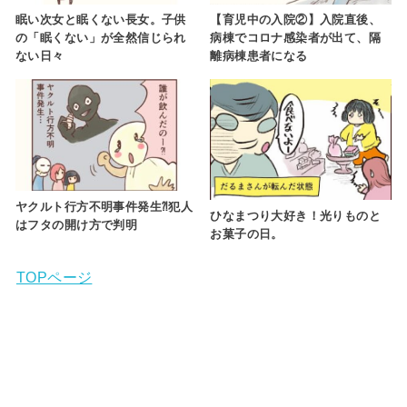
眠い次女と眠くない長女。子供
【育児中の入院②】入院直後、
の「眠くない」が全然信じられ
病棟でコロナ感染者が出て、隔
ない日々
離病棟患者になる
ヤクルト行方不明事件発生⁈犯人
ひなまつり大好き！光りものと
はフタの開け方で判明
お菓子の日。
TOPページ