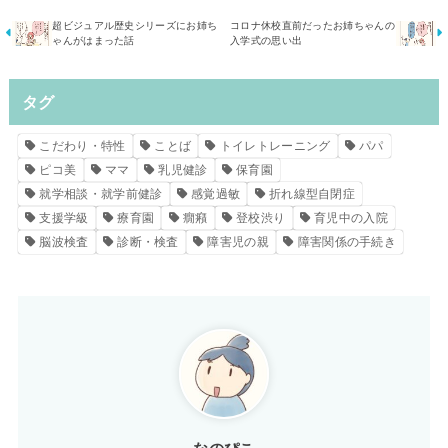
超ビジュアル歴史シリーズにお姉ち
コロナ休校直前だったお姉ちゃんの
ゃんがはまった話
入学式の思い出
タグ
こだわり・特性
ことば
トイレトレーニング
パパ
ピコ美
ママ
乳児健診
保育園
就学相談・就学前健診
感覚過敏
折れ線型自閉症
支援学級
療育園
癇癪
登校渋り
育児中の入院
脳波検査
診断・検査
障害児の親
障害関係の手続き